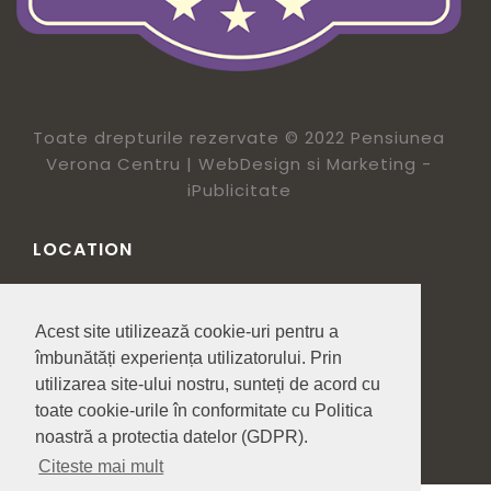
Toate drepturile rezervate © 2022 Pensiunea
Verona Centru | WebDesign si Marketing
-
iPublicitate
LOCATION
Strada Republicii 54, Cluj-Napoca
Acest site utilizează cookie-uri pentru a
Apasa sa Suni la +40757194599
îmbunătăți experiența utilizatorului. Prin
office@pensiuneaveronacentru.ro
utilizarea site-ului nostru, sunteți de acord cu
toate cookie-urile în conformitate cu Politica
noastră a protectia datelor (GDPR).
Citeste mai mult