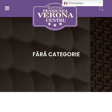
Romanian
MENU
ACCOUNT
ACASA
FĂRĂ CATEGORIE
CAMERE
DESPRE
NOI
CONTACT
CASA
VERONA